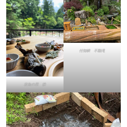
付知峡 不動滝
岩魚の里 狭